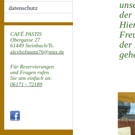
uns
datenschutz
der
Hie
Fre
CAFÉ PASTIS
Obergasse 27
der 
61449 Steinbach/Ts.
alexhofmann70@gmx.de
geh
Für Reservierungen
und Fragen
r
ufen
Sie
uns einfach an:
06171 - 72189